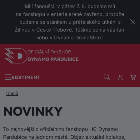
Milí fanoušci, v pátek 7. 8. budeme mít
na fanshopu v enteria areně zavřeno, protože
budeme se stánkem u přátelského utkání s
Žilinou v České Třebové. Těšíme se na vás tam
nebo v Dynamo GrandStore.
OFICIÁLNÍ FANSHOP
DYNAMO PARDUBICE
SORTIMENT
Domů
NOVINKY
To nejnovější z oficiálního fanshopu HC Dynamo
Pardubice na jednom místě. Objev aktuální kolekce,