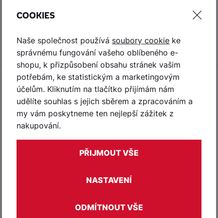
doplňky inspirované aktuálním děním kolem klubu.
COOKIES
Pokud chceš být mezi prvními, kdo objeví nové dresy,
trička, mikiny, kšiltovky nebo suvenýry HC Dynamo
Naše společnost používá
soubory cookie
ke
Pardubice, jsi na správném místě.
správnému fungování vašeho oblíbeného e-
shopu, k přizpůsobení obsahu stránek vašim
potřebám, ke statistickým a marketingovým
účelům. Kliknutím na tlačítko přijímám nám
Oficiální fanshop HC Dynamo
udělíte souhlas s jejich sběrem a zpracováním a
100% oficiální klubový
my vám poskytneme ten nejlepší zážitek z
merchandising
nakupování.
Rychlé doručení
Nákup přivezeme až k Vám
PŘIJMOUT VŠE
domů po celé ČR
Osobní odběr v aréně
NASTAVENÍ
Nejrychlejší způsob jak
dostat svou objednávku
ODMÍTNOUT VŠE
Originální dresy a kolekce