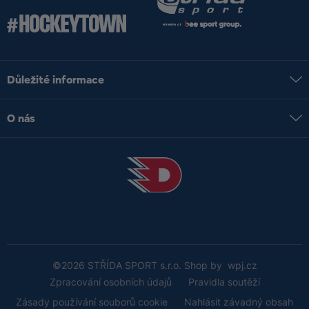
Důležité informace
Můj účet
O nás
Doprava a platba
Kontakt
Obchodní podmínky
Naše prodejny
Reklamační řád
Časté dotazy
Blog
©2026
STŘÍDA SPORT s.r.o.
Shop by
wpj.cz
Zpracování osobních údajů
Pravidla soutěží
Zásady používání souborů cookie
Nahlásit závadný obsah