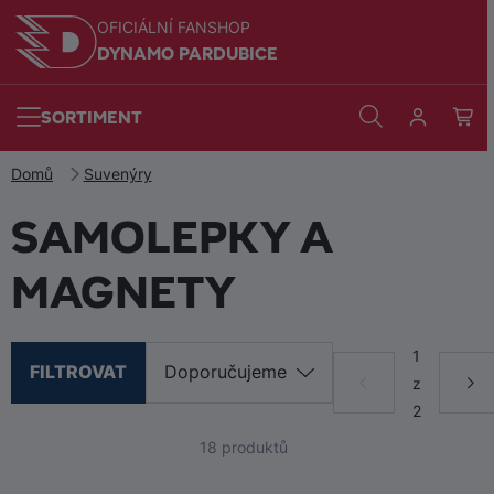
OFICIÁLNÍ FANSHOP
DYNAMO PARDUBICE
SORTIMENT
Domů
Suvenýry
SAMOLEPKY A
MAGNETY
1
FILTROVAT
z
2
18
produktů