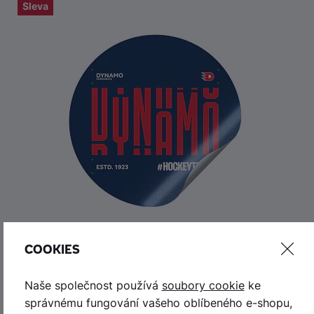
Sleva
COOKIES
Samolepka Drop HC Dynamo Pardubice
Naše společnost používá
soubory cookie
ke
19 Kč
39 Kč
správnému fungování vašeho oblíbeného e-shopu,
skladem