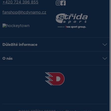
+420 724 396 855
fanshop@hcdynamo.cz
Důležité informace
Můj účet
O nás
Doprava a platba
Kontakt
Obchodní podmínky
Naše prodejny
Reklamační řád
Časté dotazy
Blog