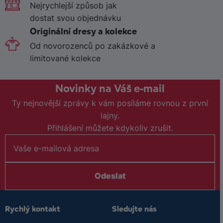
Nejrychlejší způsob jak
dostat svou objednávku
Originální dresy a kolekce
Od novorozenců po zakázkové a
limitované kolekce
Novinky na Váš e-mail
Ty nejnovější zprávy k vám posíláme rovnou z první
lajny.
Přihlášení můžete kdykoliv zrušit.
Odeslat
Rychlý kontakt
Sledujte nás